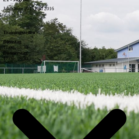
Jahrgänge 2015 und 2016
Trainingszeiten
Dienstag
17
:
00
–
18
:
30
Donnerstag
17
:
00
–
18
:
30