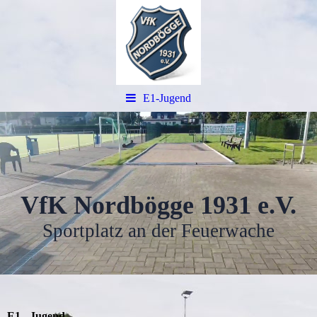
E1-Jugend
VfK Nordbögge 1931 e.V.
Sportplatz an der Feuerwache
E1 - Jugend