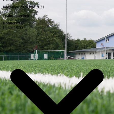
Jahrgänge 2020 und 2021
Trainingszeiten
Donnerstag
16
:
30
–
18
:
00